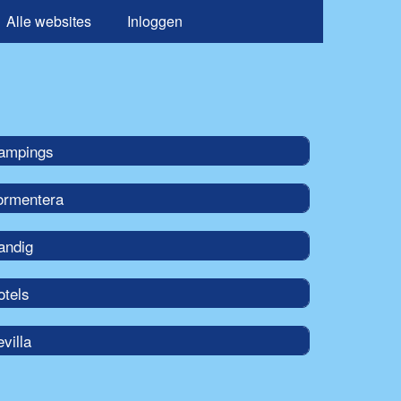
Alle websites
Inloggen
ampings
ormentera
andig
otels
villa