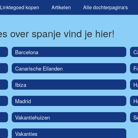
Linktegoed kopen
Artikelen
Alle dochterpagina's
s over spanje vind je hier!
Barcelona
C
Canarische Eilanden
F
Ibiza
H
Madrid
H
Vakantiehuizen
Se
Vakanties